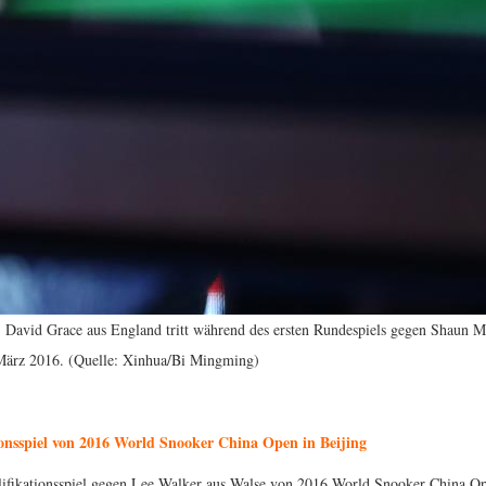
 David Grace aus England tritt während des ersten Rundespiels gegen Shaun 
 März 2016. (Quelle: Xinhua/Bi Mingming)
ionsspiel von 2016 World Snooker China Open in Beijing
alifikationsspiel gegen Lee Walker aus Walse von 2016 World Snooker China Op