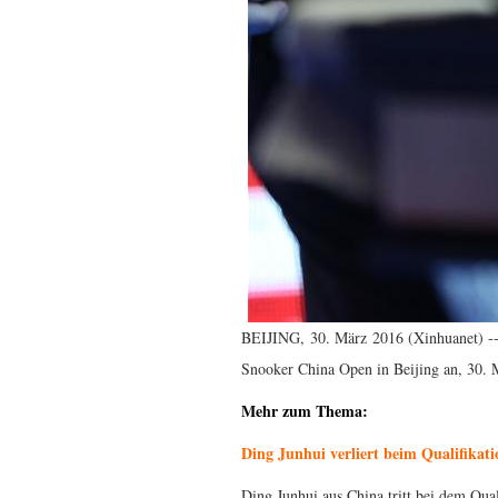
BEIJING, 30. März 2016 (Xinhuanet) --
Snooker China Open in Beijing an, 30.
Mehr zum Thema:
Ding Junhui verliert beim Qualifikat
Ding Junhui aus China tritt bei dem Qu