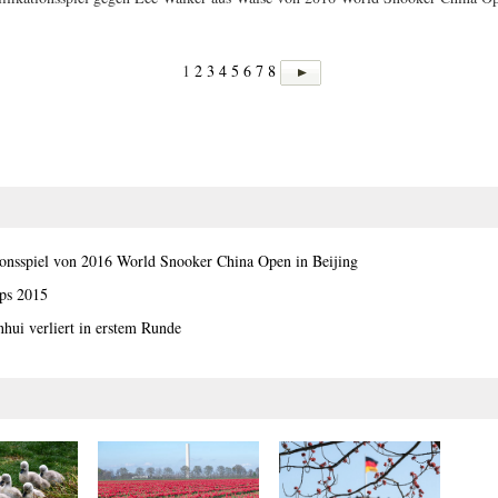
1
2
3
4
5
6
7
8
tionsspiel von 2016 World Snooker China Open in Beijing
ps 2015
ui verliert in erstem Runde