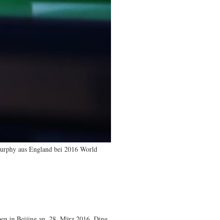
Murphy aus England bei 2016 World
en in Beijing an, 28. März 2016. Ding