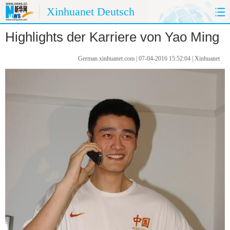
Xinhuanet Deutsch
Highlights der Karriere von Yao Ming
HOME
CHINA HEUTE
German.xinhuanet.com | 07-04-2016 15:52:04 | Xinhuanet
CHINA&DEUTSCHLAND
CHINA&AUßENWELT
MEINUNG
REISE
PANORAMA
SPRACHKURS
FOTOS
UMWELTSCHUTZ
KÜCHE