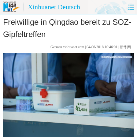
Xinhuanet Deutsch
Freiwillige in Qingdao bereit zu SOZ-
HOME
CHINA HEUTE
Gipfeltreffen
CHINA&DEUTSCHLAND
CHINA&AUßENWELT
German.xinhuanet.com | 04-06-2018 10:46:01 | 新华网
MEINUNG
REISE
PANORAMA
SPRACHKURS
FOTOS
UMWELTSCHUTZ
KÜCHE