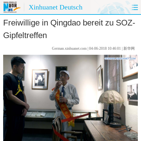
Xinhuanet Deutsch
Freiwillige in Qingdao bereit zu SOZ-
HOME
CHINA HEUTE
Gipfeltreffen
CHINA&DEUTSCHLAND
CHINA&AUßENWELT
German.xinhuanet.com | 04-06-2018 10:46:01 | 新华网
MEINUNG
REISE
PANORAMA
SPRACHKURS
FOTOS
UMWELTSCHUTZ
KÜCHE