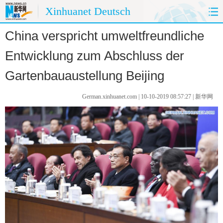
Xinhuanet Deutsch
China verspricht umweltfreundliche
HOME
CHINA HEUTE
Entwicklung zum Abschluss der
CHINA&DEUTSCHLAND
CHINA&AUßENWELT
Gartenbauaustellung Beijing
MEINUNG
REISE
German.xinhuanet.com | 10-10-2019 08:57:27 | 新华网
PANORAMA
SPRACHKURS
FOTOS
UMWELTSCHUTZ
KÜCHE