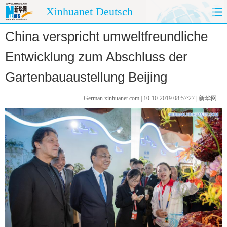
Xinhuanet Deutsch
China verspricht umweltfreundliche
HOME
CHINA HEUTE
Entwicklung zum Abschluss der
CHINA&DEUTSCHLAND
CHINA&AUßENWELT
Gartenbauaustellung Beijing
MEINUNG
REISE
German.xinhuanet.com | 10-10-2019 08:57:27 | 新华网
PANORAMA
SPRACHKURS
FOTOS
UMWELTSCHUTZ
KÜCHE