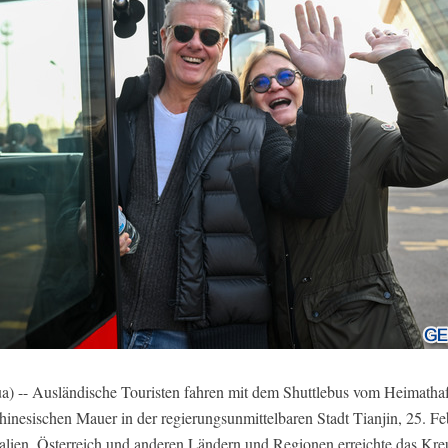
 -- Ausländische Touristen fahren mit dem Shuttlebus vom Heimathafe
esischen Mauer in der regierungsunmittelbaren Stadt Tianjin, 25. Fe
alien, Österreich und anderen Ländern und Regionen erreichte das Kre