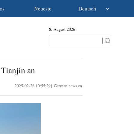
os
Neueste
Deutsch
中文
8. August 2026
English
Español
Français
Русский
عربى
 Tianjin an
日本語
한국어
2025-02-28 10:55:29
|
German.news.cn
Deutsch
Português