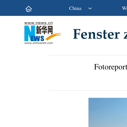
China
We
Politik
Wirtschaft
Kultur&Reise
Gesellschaft
Wissen&Technik
China&Welt
Fotoreport