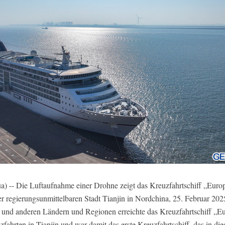
) -- Die Luftaufnahme einer Drohne zeigt das Kreuzfahrtschiff „Eur
der regierungsunmittelbaren Stadt Tianjin in Nordchina, 25. Februar 20
h und anderen Ländern und Regionen erreichte das Kreuzfahrtschiff „
zfahrten in Tianjin und war damit das erste Kreuzfahrtschiff, das in di