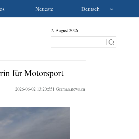
os
Neueste
Deutsch
中文
7. August 2026
English
Español
Français
Русский
عربى
rin für Motorsport
日本語
한국어
2026-06-02 13:20:55
|
German.news.cn
Deutsch
Português