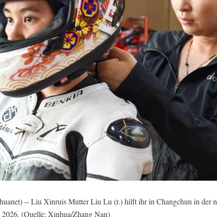
) -- Liu Xinruis Mutter Liu Lu (r.) hilft ihr in Changchun in der no
i 2026. (Quelle: Xinhua/Zhang Nan)