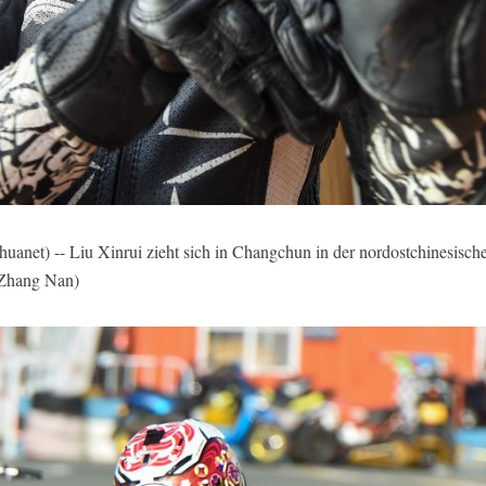
t) -- Liu Xinrui zieht sich in Changchun in der nordostchinesische
/Zhang Nan)