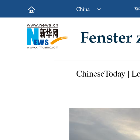
China
We
Politik
Wirtschaft
Kultur&Reise
Gesellschaft
Wissen&Technik
China&Welt
ChineseToday | Le