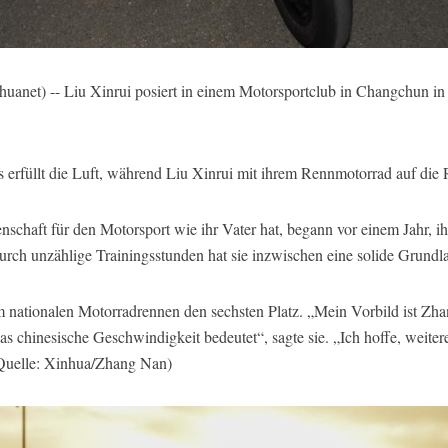
t) -- Liu Xinrui posiert in einem Motorsportclub in Changchun in d
rfüllt die Luft, während Liu Xinrui mit ihrem Rennmotorrad auf die R
denschaft für den Motorsport wie ihr Vater hat, begann vor einem Jahr, i
ch unzählige Trainingsstunden hat sie inzwischen eine solide Grundl
em nationalen Motorradrennen den sechsten Platz. „Mein Vorbild ist Z
chinesische Geschwindigkeit bedeutet“, sagte sie. „Ich hoffe, weiter
(Quelle: Xinhua/Zhang Nan)