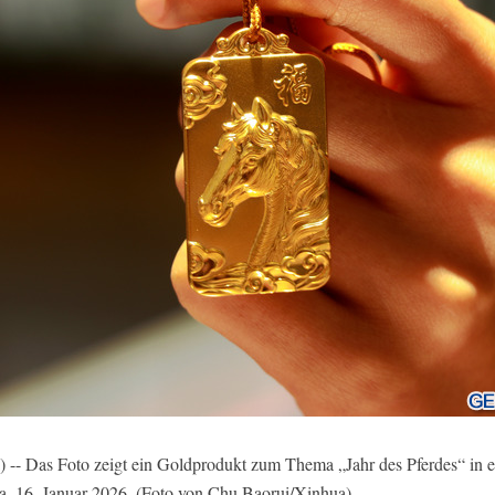
 -- Das Foto zeigt ein Goldprodukt zum Thema „Jahr des Pferdes“ in e
a, 16. Januar 2026. (Foto von Chu Baorui/Xinhua)