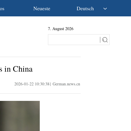
os
Neueste
Deutsch
中文
7. August 2026
English
Español
Français
Русский
عربى
s in China
日本語
한국어
2026-01-22 10:30:38
|
German.news.cn
Deutsch
Português