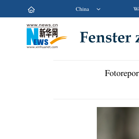
China
We
Politik
Wirtschaft
Kultur&Reise
Gesellschaft
Wissen&Technik
China&Welt
Fotorepor