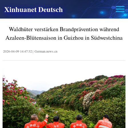
Xinhuanet Deutsch
Waldhüter verstärken Brandprävention während
Azaleen-Blütensaison in Guizhou in Südwestchina
2026-04-09 14:47:32
|
German.news.cn