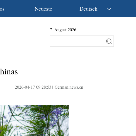
os
Neueste
Deutsch
中文
7. August 2026
English
Español
Français
Русский
عربى
Chinas
日本語
한국어
2026-04-17 09:28:53
|
German.news.cn
Deutsch
Português