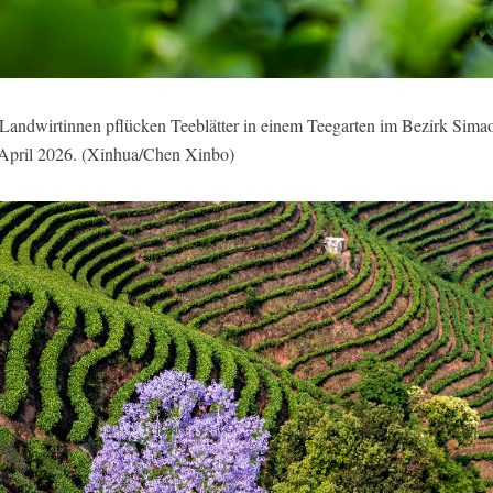
Landwirtinnen pflücken Teeblätter in einem Teegarten im Bezirk Simao 
April 2026. (Xinhua/Chen Xinbo)