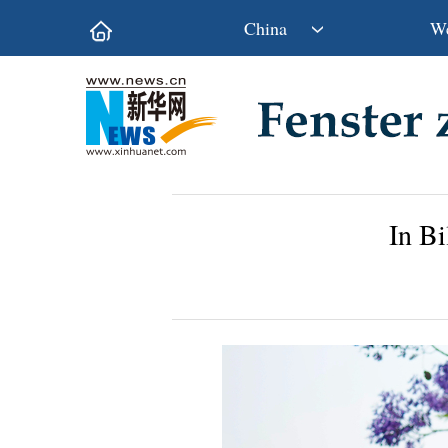
China
We
Politik
Wirtschaft
Kultur&Reise
Gesellschaft
Wissen&Technik
China&Welt
In Bi