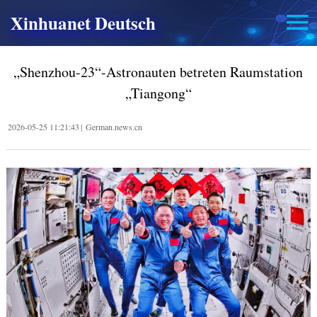
Xinhuanet Deutsch
„Shenzhou-23“-Astronauten betreten Raumstation
„Tiangong“
2026-05-25 11:21:43
|
German.news.cn