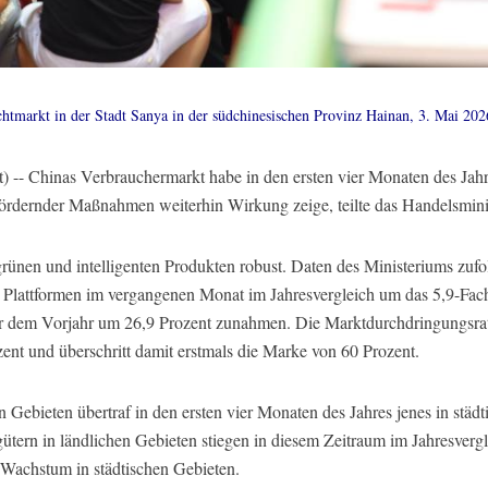
htmarkt in der Stadt Sanya in der südchinesischen Provinz Hainan, 3. Mai 2
-- Chinas Verbrauchermarkt habe in den ersten vier Monaten des Jahr
ördernder Maßnahmen weiterhin Wirkung zeige, teilte das Handelsmini
grünen und intelligenten Produkten robust. Daten des Ministeriums zufo
n Plattformen im vergangenen Monat im Jahresvergleich um das 5,9-Fac
 dem Vorjahr um 26,9 Prozent zunahmen. Die Marktdurchdringungsrat
zent und überschritt damit erstmals die Marke von 60 Prozent.
ebieten übertraf in den ersten vier Monaten des Jahres jenes in städt
ern in ländlichen Gebieten stiegen in diesem Zeitraum im Jahresverg
Wachstum in städtischen Gebieten.