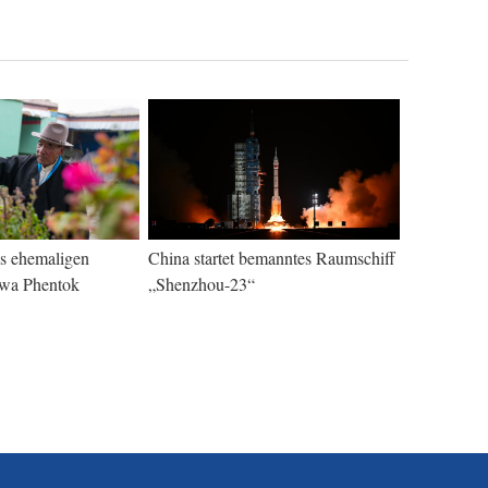
s ehemaligen
China startet bemanntes Raumschiff
wa Phentok
„Shenzhou-23“