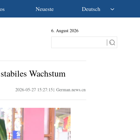
os
Neueste
Deutsch
中文
6. August 2026
English
Español
Français
Русский
عربى
 stabiles Wachstum
日本語
한국어
2026-05-27 15:27:15
|
German.news.cn
Deutsch
Português