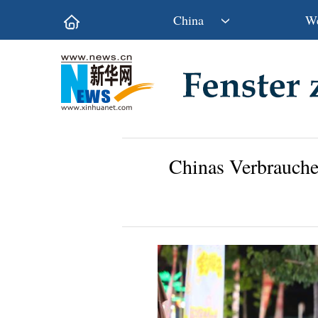
China
We
Politik
Wirtschaft
Kultur&Reise
Gesellschaft
Wissen&Technik
China&Welt
Chinas Verbrauche