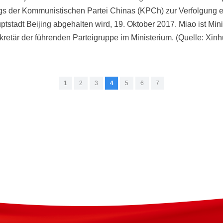
gs der Kommunistischen Partei Chinas (KPCh) zur Verfolgung e
ptstadt Beijing abgehalten wird, 19. Oktober 2017. Miao ist Minis
kretär der führenden Parteigruppe im Ministerium. (Quelle: Xi
1
2
3
4
5
6
7