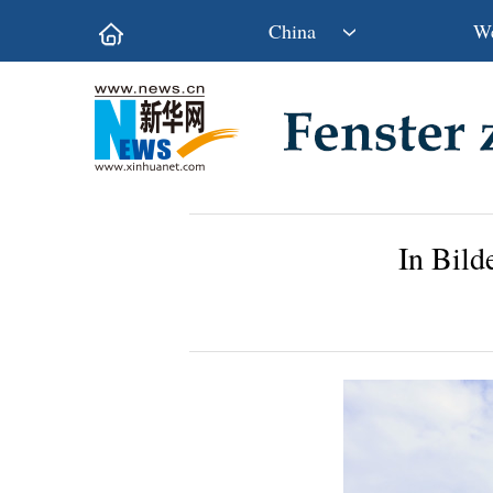
China
We
Politik
Wirtschaft
Kultur&Reise
Gesellschaft
Wissen&Technik
China&Welt
In Bild