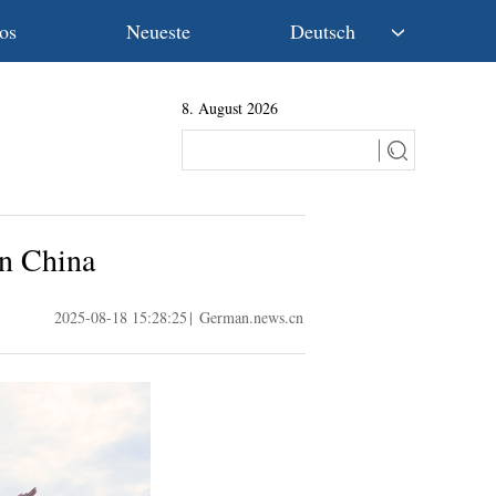
os
Neueste
Deutsch
中文
8. August 2026
English
Español
Français
Русский
عربى
in China
日本語
한국어
2025-08-18 15:28:25
|
German.news.cn
Deutsch
Português