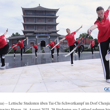
) -- Lettische Studenten üben Tai-Chi-Schwertkampf im Dorf Chenjia
 Provinz Henan, 16. August 2025. 29 Studenten aus Lettland nehmen hie