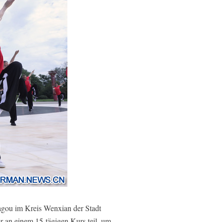
gou im Kreis Wenxian der Stadt
r an einem 15-tägigen Kurs teil, um