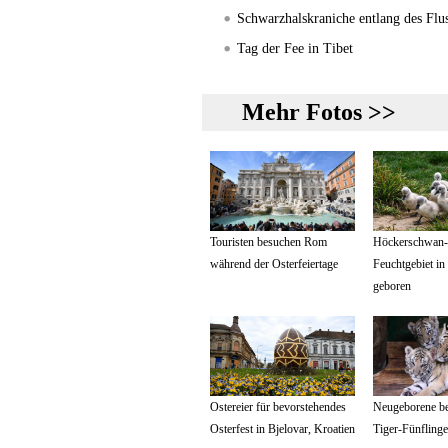
Schwarzhalskraniche entlang des Flu
Tag der Fee in Tibet