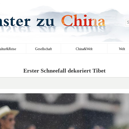
ultur&Reise
Gesellschaft
China&Welt
Welt
Erster Schneefall dekoriert Tibet