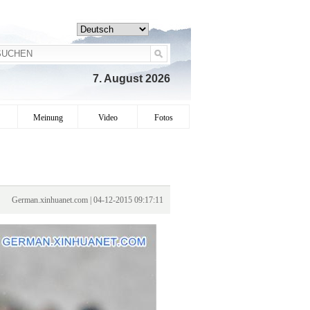
7. August 2026
Meinung
Video
Fotos
German.xinhuanet.com | 04-12-2015 09:17:11