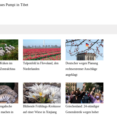
sses Pumpi in Tibet