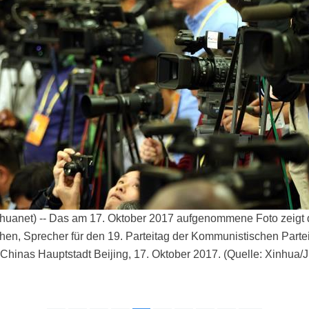
huanet) -- Das am 17. Oktober 2017 aufgenommene Foto zeigt d
en, Sprecher für den 19. Parteitag der Kommunistischen Partei
Chinas Hauptstadt Beijing, 17. Oktober 2017. (Quelle: Xinhua/