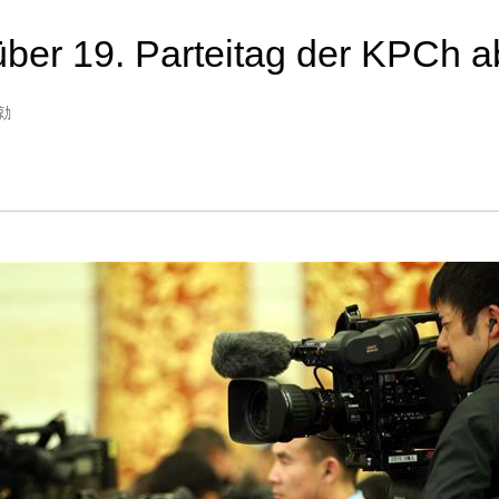
ber 19. Parteitag der KPCh a
张勍