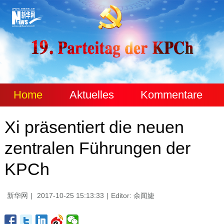
Home
Aktuelles
Kommentare
Xi präsentiert die neuen
zentralen Führungen der
KPCh
新华网
|
2017-10-25 15:13:33
|
Editor: 余闻婕