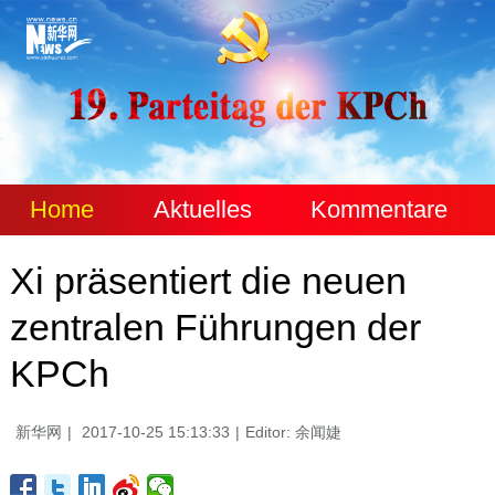
Home
Aktuelles
Kommentare
Xi präsentiert die neuen
zentralen Führungen der
KPCh
新华网
|
2017-10-25 15:13:33
|
Editor: 余闻婕