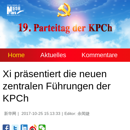
Home
Aktuelles
Kommentare
Xi präsentiert die neuen
zentralen Führungen der
KPCh
新华网
|
2017-10-25 15:13:33
|
Editor: 余闻婕